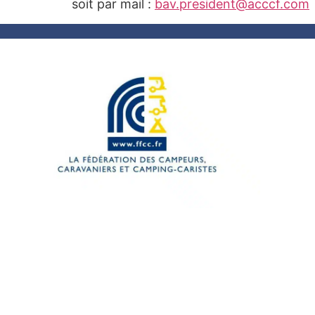
soit par mail :
bav.president@acccf.com