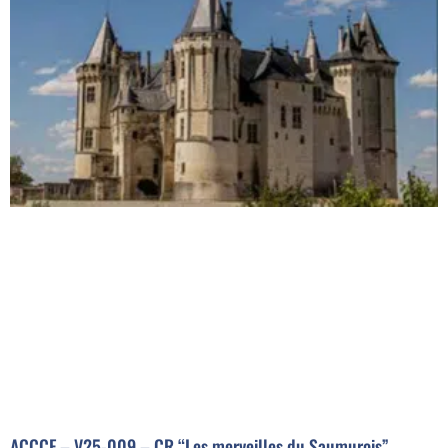
ACCCF – V25-009 – CR “Les merveilles du Saumurois”