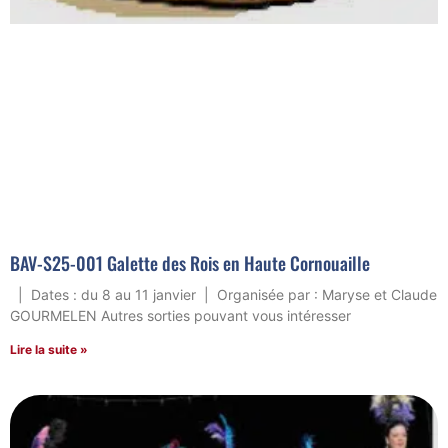
BAV-S25-001 Galette des Rois en Haute Cornouaille
| Dates : du 8 au 11 janvier | Organisée par : Maryse et Claude
GOURMELEN Autres sorties pouvant vous intéresser
Lire la suite »