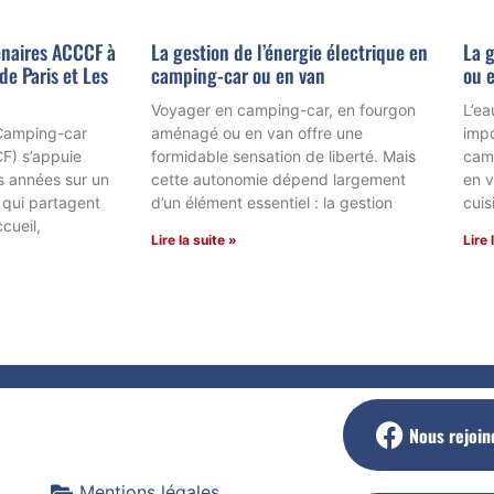
naires ACCCF à
La gestion de l’énergie électrique en
La g
de Paris et Les
camping-car ou en van
ou e
Voyager en camping-car, en fourgon
L’ea
 Camping-car
aménagé ou en van offre une
impo
F) s’appuie
formidable sensation de liberté. Mais
cam
 années sur un
cette autonomie dépend largement
en v
 qui partagent
d’un élément essentiel : la gestion
cuis
cueil,
Lire la suite »
Lire 
Nous rejoin
Mentions légales