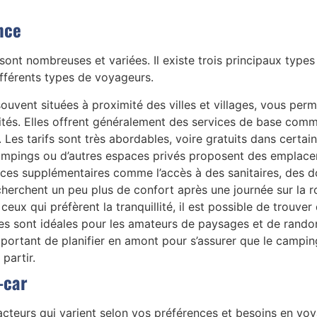
nce
ont nombreuses et variées. Il existe trois principaux type
ifférents types de voyageurs.
souvent situées à proximité des villes et villages, vous per
és. Elles offrent généralement des services de base comm
té. Les tarifs sont très abordables, voire gratuits dans cert
ampings ou d’autres espaces privés proposent des emplac
vices supplémentaires comme l’accès à des sanitaires, des 
cherchent un peu plus de confort après une journée sur la r
 ceux qui préfèrent la tranquillité, il est possible de trou
res sont idéales pour les amateurs de paysages et de rando
mportant de planifier en amont pour s’assurer que le campi
partir.
-car
acteurs qui varient selon vos préférences et besoins en voy