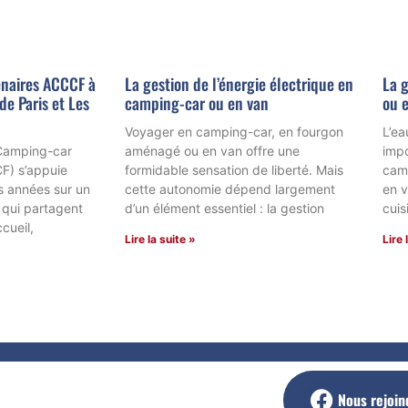
naires ACCCF à
La gestion de l’énergie électrique en
La g
de Paris et Les
camping-car ou en van
ou e
Voyager en camping-car, en fourgon
L’ea
 Camping-car
aménagé ou en van offre une
impo
F) s’appuie
formidable sensation de liberté. Mais
cam
 années sur un
cette autonomie dépend largement
en v
 qui partagent
d’un élément essentiel : la gestion
cuis
cueil,
Lire la suite »
Lire 
Nous rejoin