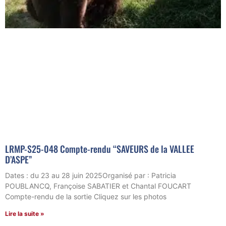
LRMP-S25-048 Compte-rendu “SAVEURS de la VALLEE
D’ASPE”
Dates : du 23 au 28 juin 2025Organisé par : Patricia
POUBLANCQ, Françoise SABATIER et Chantal FOUCART
Compte-rendu de la sortie Cliquez sur les photos
Lire la suite »