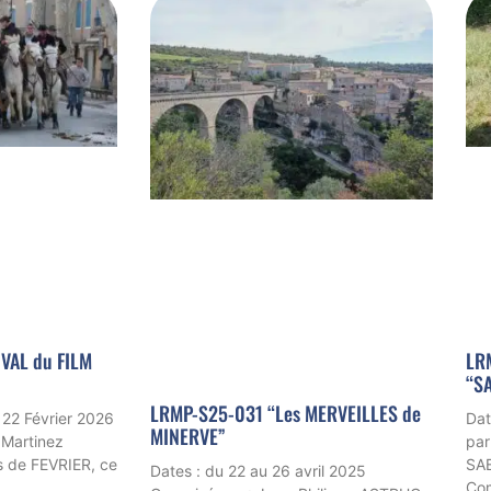
VAL du FILM
LR
“SA
LRMP-S25-031 “Les MERVEILLES de
2 Février 2026
Dat
MINERVE”
Martinez
par
 de FEVRIER, ce
SAB
Dates : du 22 au 26 avril 2025
Com