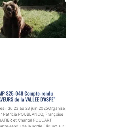
MP-S25-048 Compte-rendu
VEURS de la VALLEE D’ASPE”
es : du 23 au 28 juin 2025Organisé
 : Patricia POUBLANCQ, Françoise
ATIER et Chantal FOUCART
pte-rendu de la sortie Cliquez sur