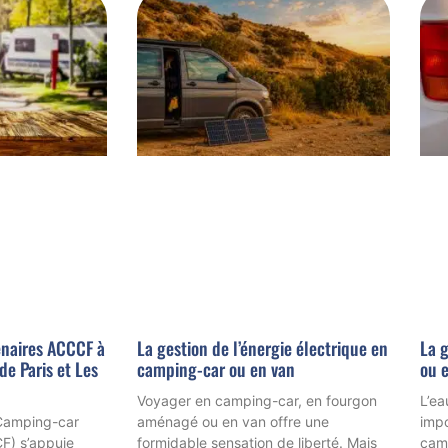
naires ACCCF à
La gestion de l’énergie électrique en
La g
de Paris et Les
camping-car ou en van
ou e
Voyager en camping-car, en fourgon
L’ea
 Camping-car
aménagé ou en van offre une
impo
F) s’appuie
formidable sensation de liberté. Mais
cam