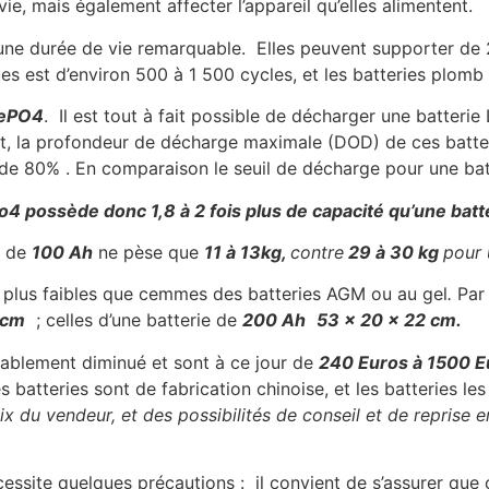
e, mais également affecter l’appareil qu’elles alimentent.
 une durée de vie remarquable. Elles peuvent supporter de
ques est d’environ 500 à 1 500 cycles, et les batteries plom
FePO4
. Il est tout à fait possible de décharger une batter
t, la profondeur de décharge maximale (DOD) de ces batter
de 80% . En comparaison le seuil de décharge pour une ba
o4 possède donc 1,8 à 2 fois plus de capacité qu’une batt
de
100 Ah
ne pèse que
11 à 13kg,
contre
29 à 30 kg
pour 
 plus faibles que cemmes des batteries AGM ou au gel
.
Par
 cm
; celles d’une batterie de
200 Ah
53 x
20 x
22 cm.
ablement diminué et sont à ce jour de
240 Euros à 1500 E
batteries sont de fabrication chinoise, et les batteries le
oix du vendeur, et des possibilités de conseil et de repris
nécessite quelques précautions : il convient de s’assurer que