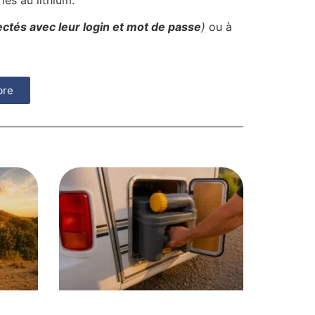
es au lithium.
ctés avec leur login et mot de passe
)
ou à
bre