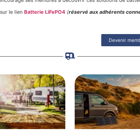
ncourage ses membres à découvrir ces solutions de batteri
sur le lien
Batterie LiFePO4
(
réservé aux adhérents conne
Devenir mem