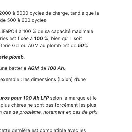
 2000 à 5000 cycles de charge, tandis que la
b de 500 à 600 cycles
ie LiFePO4 à 100 % de sa capacité maximale
ies est fixée à
100 %
, bien qu’il soit
tterie Gel ou AGM au plomb est de
50%
erie plomb.
u
ne batterie
AGM
de
100 Ah
.
 exemple : les dimensions (Lxlxh) d’une
uros pour 100 Ah LFP
selon la marque et le
s plus chères ne sont pas forcément les plus
e en cas de problème, notament en cas de prix
 cette dernière est complatible avec les