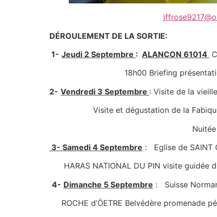
jffrose9217@o
DÉROULEMENT DE LA SORTIE:
1-
Jeudi 2 Septembre
:
ALANCON 61014
C
18h00 Briefing présentation des 
2-
Vendredi 3 Septembre
: Visite de la viei
Visite et dégustation de la Fabique
Nuitée au cam
3- Samedi 4 Septembre
: Eglise de SAINT
HARAS NATIONAL DU PIN visite guidée du Ha
4-
Dimanche 5 Septembre
: Suisse Norman
ROCHE d’ÖETRE Belvédère promenade pédes