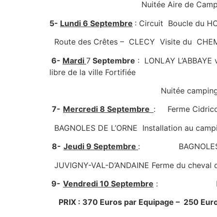
Nuitée Aire de Camping Car d
5-
Lundi 6 Septembre
: Circuit Boucle du H
Route des Crêtes – CLECY Visite du CHEM
6-
Mardi
7
Septembre
: LONLAY L’ABBAYE vis
libre de la ville Fortifiée
Nuitée camping Dom
7-
Mercredi 8 Septembre
: Ferme Cidrico
BAGNOLES DE L’ORNE Installation au camping –
8-
Jeudi 9 Septembre
: BAGNOLES D
JUVIGNY-VAL-D’ANDAINE Ferme du cheval de
9-
Vendredi 10 Septembre
: Fin de ci
PRIX : 370 Euros par Equipage – 250 Eu