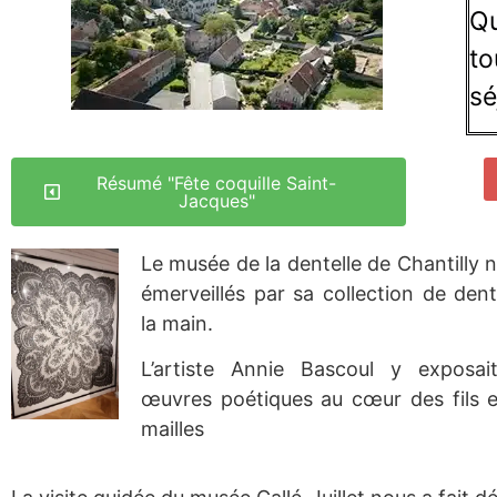
Qu
to
sé
Résumé "Fête coquille Saint-
Jacques"
Le musée de la dentelle de Chantilly 
émerveillés par sa collection de dent
la main.
L’artiste Annie Bascoul y exposai
œuvres poétiques au cœur des fils 
mailles