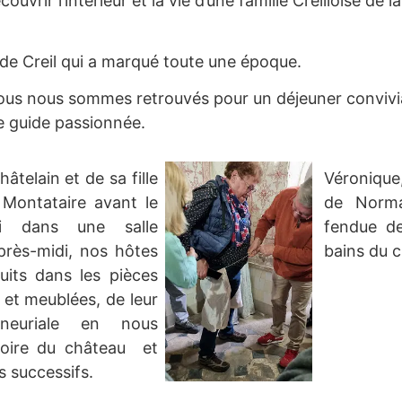
ouvrir l’intérieur et la vie d’une famille Creilloise de 
 de Creil qui a marqué toute une époque.
nous nous sommes retrouvés pour un déjeuner convivia
ne guide passionnée.
âtelain et de sa fille
Véroniqu
Montataire avant le
de Norma
vi dans une salle
fendue de
près-midi, nos hôtes
bains du c
its dans les pièces
 et meublées, de leur
neuriale en nous
stoire du château et
s successifs.