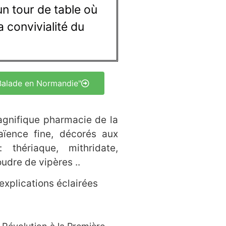
n tour de table où
 convivialité du
alade en Normandie"
magnifique pharmacie de la
aïence fine, décorés aux
thériaque, mithridate,
udre de vipères ..
explications éclairées