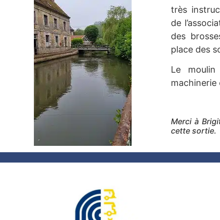
très instru
de l’associa
des brosse
place des so
Le moulin 
machinerie 
Merci à Brig
cette sortie.