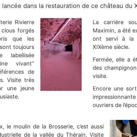
t lancée dans la restauration de ce château du X
terie Rivierre
La carrière sou
 clous forgés
Maximin, a été ex
ris que les
ont servi à la
 sont toujours
XIXème siècle.
e labellisée
Fermée, elle a é
ine vivant”
des champignons
éférences de
visite.
. Visite très
ar une jeune
Encore une sort
usiaste.
impressionnan
ouvriers de l’épo
x, le moulin de la Brosserie, c’est aussi
ndustrielle de la vallée du Thérain. Visite