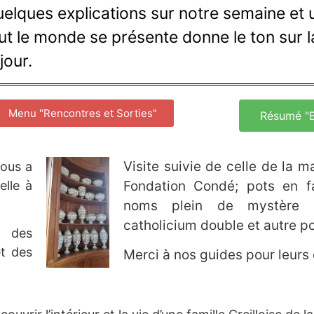
elques explications sur notre semaine et u
ut le monde se présente donne le ton sur la
jour.
Menu "Rencontres et Sorties"
Résumé "B
Visite suivie de celle de la 
nous a
elle à
Fondation Condé; pots en f
noms plein de mystère : 
catholicium double et autre po
t des
et des
Merci à nos guides pour leurs 