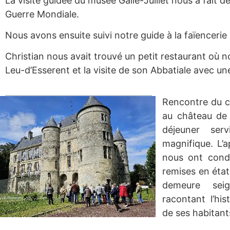
La visite guidée du musée Gallé-Juillet nous a fait déc
Guerre Mondiale.
Nous avons ensuite suivi notre guide à la faïencerie
Christian nous avait trouvé un petit restaurant où 
Leu-d’Esserent et la visite de son Abbatiale avec u
Rencontre du ch
au château de 
déjeuner ser
magnifique. L’a
nous ont condu
remises en état
demeure seig
racontant l’hi
de ses habitant