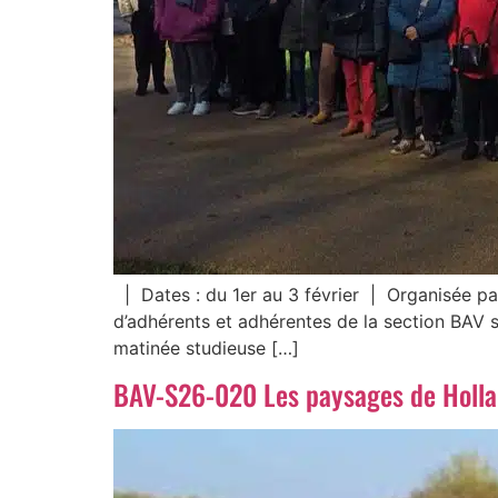
| Dates : du 1er au 3 février | Organisée par
d’adhérents et adhérentes de la section BAV se
matinée studieuse […]
BAV-S26-020 Les paysages de Holla