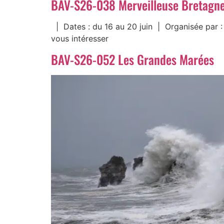
BAV-S26-038 Merveilleuse Bretagn
| Dates : du 16 au 20 juin | Organisée par 
vous intéresser
BAV-S26-052 Les Grandes Marées