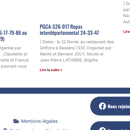
| D
par
Nic
Aut
PGCA-S26-017 Repas
6-17-79-86 au
interdépartemental 24-33-47
Lire
79)
| Dates : le 22 février au restaurant des
Organisé par
Griffons à Bassens (33)| Organisé par :
 , Claudette et
Marité et Bernard JOLY, Nicole et
ette et Francis
Jean-Pierre LATHIERE, Brigitte
s pouvant vous
Lire la suite »
Nous rejoin
Mentions légales