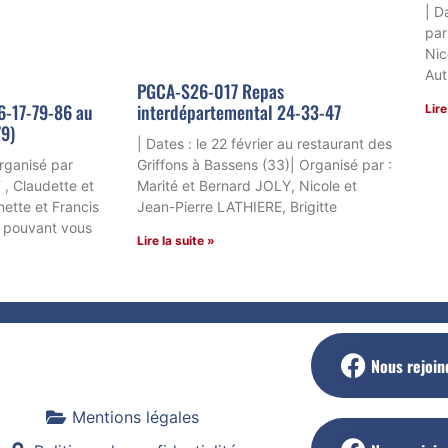
| D
par
Nic
Aut
PGCA-S26-017 Repas
6-17-79-86 au
interdépartemental 24-33-47
Lire
79)
| Dates : le 22 février au restaurant des
Organisé par
Griffons à Bassens (33)| Organisé par :
 , Claudette et
Marité et Bernard JOLY, Nicole et
ette et Francis
Jean-Pierre LATHIERE, Brigitte
s pouvant vous
Lire la suite »
Nous rejoin
Mentions légales